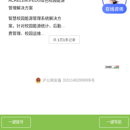
ACRELEMS-EDU绿色校园能源
管理解决方案
智慧校园能源管理系统解决方
案，针对校园能源统计、后勤计
费管理、校园运维...
共
1
页
1
条记录
Copyright 2020安科瑞电气股份有限公司 All Rights Reserved 备案
号：
技术支持：
沪ICP备05031232号-57
上海网站建设
沪公网安备 31011402009006号
电瓶车充电桩禁止非法改装
一键拨号
一键导航