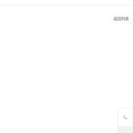
返回列表
成套设备
Net智能通信管理机
NSNP中线安防
晶闸管动态投切开关
CX电瓶车智能充电桩
EV汽车充电桩
GF医用隔离电源柜
NDPF精密列头柜
电能质量综合治理装置
智能光伏交直流汇流采集及并网装置
监控装置
DF400L系列多用户电能表