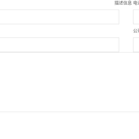
描述信息
电
公