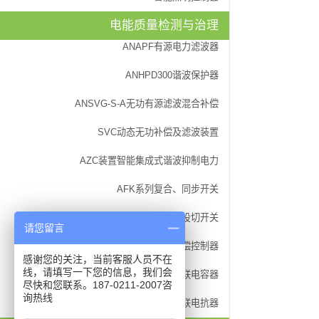
AKH-0.66K开口
电能质量检测与治理
浇注式电流互感器
ANAPF有源电力滤波器
AKH-0.66系列电
ANHPD300谐波保护器
ANSVG-S-A无功有源滤波混合补偿
SVC动态无功补偿及滤波装置
AZC装置智能集成式谐波抑制电力
AFK系列复合、同步开关
晶闸管动态投切开关
请您留言
ARC功率因数自动补偿控制器
感谢您的关注，当前客服人员不在
线，请填写一下您的信息，我们会
ANBSMJ自愈式低压并联电容器
尽快和您联系。187-0211-2007咨
询热线
ANCK串联电抗器