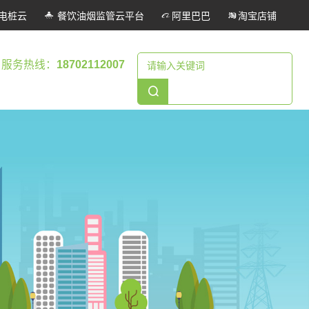
电桩云
餐饮油烟监管云平台
阿里巴巴
淘宝店铺
服务热线：
18702112007