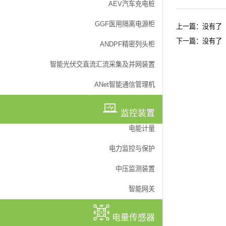
AEV汽车充电桩
GGF医用隔离电源柜
上一篇：没有了
下一篇：没有了
ANDPF精密列头柜
云平台
智能光伏交直流汇流采集及并网装置
企业能源管控系统
ANet智能通信管理机
配电室综合监测系
马达监控系统
微电网能量管理系
监控装置
运维管理系统
电能计量
医用隔离电源监控
电力监控与保护
充电桩管理系统
照明控制系统
中压监测装置
马达监控系统
智能网关
预付费系统
电量传感器